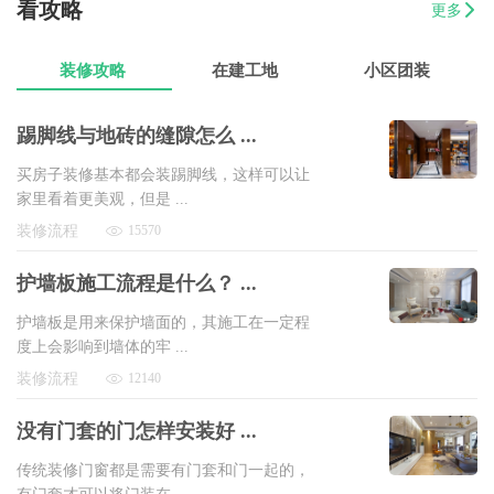
07-17
看攻略
朱小姐
560平办公室装修
8万以上
更多
07-17
伊小姐
180平和盛花园设计装修
8万以上
装修攻略
在建工地
小区团装
踢脚线与地砖的缝隙怎么 ...
买房子装修基本都会装踢脚线，这样可以让
家里看着更美观，但是 ...
装修流程
15570
护墙板施工流程是什么？ ...
护墙板是用来保护墙面的，其施工在一定程
度上会影响到墙体的牢 ...
装修流程
12140
没有门套的门怎样安装好 ...
传统装修门窗都是需要有门套和门一起的，