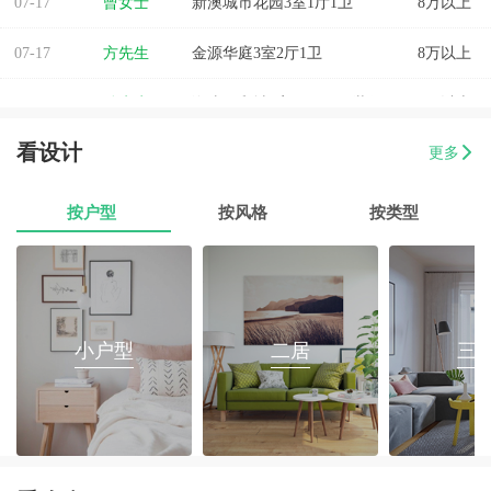
07-17
方先生
金源华庭3室2厅1卫
8万以上
07-17
孙先生
海岸万和城4室2厅177平装修
8万以上
07-17
戴女士
梅陇镇三房两厅翻新装修
8万以上
看设计
更多
07-17
范有财
760平办公室装修
8万以上
按户型
按风格
按类型
07-17
苟先生
45平水果店设计装修
8万以上
07-17
易小姐
美容店装修设计
8万以上
07-17
张小姐
两房两厅改造
8万以上
小户型
二居
三
07-17
李先生
乐府花园4房2厅2卫毛坯房
8万以上
07-17
郭先生
榕城区消防路口135平套房装修
8万以上