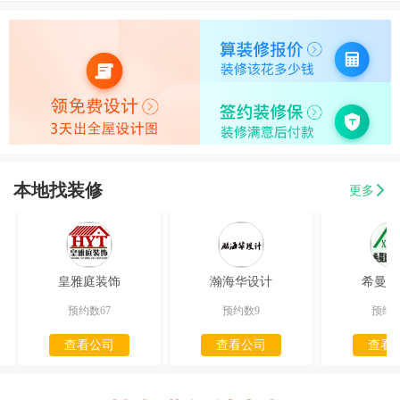
本地找装修
更多
皇雅庭装饰
瀚海华设计
希曼迪
预约数67
预约数9
预约数
查看公司
查看公司
查看