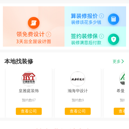
本地找装修
更多
皇雅庭装饰
瀚海华设计
希曼迪
预约数67
预约数9
预约数
查看公司
查看公司
查看