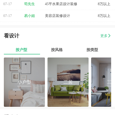
07-17
苟先生
45平水果店设计装修
8万以上
07-17
易小姐
美容店装修设计
8万以上
07-17
张小姐
两房两厅改造
8万以上
看设计
更多
07-17
李先生
乐府花园4房2厅2卫毛坯房
8万以上
07-17
郭先生
榕城区消防路口135平套房装修
8万以上
按户型
按风格
按类型
07-17
朱小姐
560平办公室装修
8万以上
07-17
伊小姐
180平和盛花园设计装修
8万以上
小户型
二居
三
07-17
董先生
万泰城4室2厅 202平
8万以上
07-17
葛小姐
榕城区榕江一品3室2厅1卫
8万以上
07-17
魏先生
金海湾4室2厅
8万以上