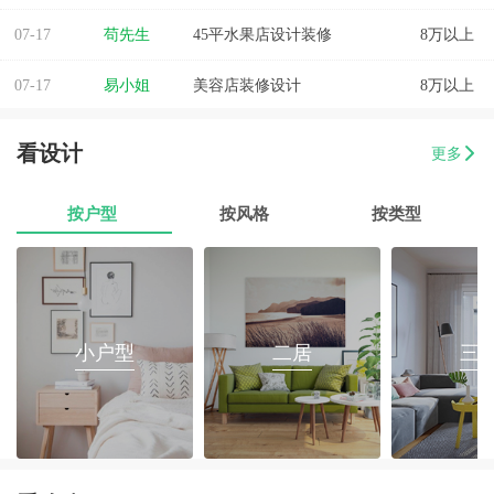
07-17
苟先生
45平水果店设计装修
8万以上
07-17
易小姐
美容店装修设计
8万以上
07-17
张小姐
两房两厅改造
8万以上
看设计
更多
07-17
李先生
乐府花园4房2厅2卫毛坯房
8万以上
按户型
按风格
按类型
07-17
郭先生
榕城区消防路口135平套房装修
8万以上
07-17
朱小姐
560平办公室装修
8万以上
07-17
伊小姐
180平和盛花园设计装修
8万以上
小户型
二居
三
07-17
董先生
万泰城4室2厅 202平
8万以上
07-17
葛小姐
榕城区榕江一品3室2厅1卫
8万以上
07-17
魏先生
金海湾4室2厅
8万以上