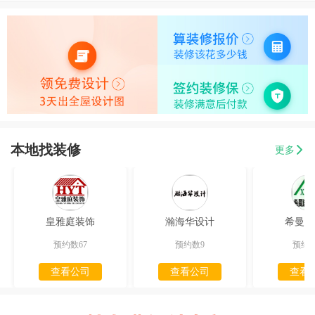
本地找装修
更多
皇雅庭装饰
瀚海华设计
希曼迪
预约数67
预约数9
预约数
查看公司
查看公司
查看