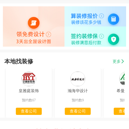
本地找装修
更多
皇雅庭装饰
瀚海华设计
希曼迪
预约数67
预约数9
预约数
查看公司
查看公司
查看