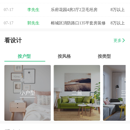
07-17
李先生
乐府花园4房2厅2卫毛坯房
8万以上
07-17
郭先生
榕城区消防路口135平套房装修
8万以上
07-17
朱小姐
560平办公室装修
8万以上
看设计
更多
07-17
伊小姐
180平和盛花园设计装修
8万以上
按户型
按风格
按类型
07-17
董先生
万泰城4室2厅 202平
8万以上
07-17
葛小姐
榕城区榕江一品3室2厅1卫
8万以上
07-17
魏先生
金海湾4室2厅
8万以上
小户型
二居
三
07-17
曾女士
新澳城市花园3室1厅1卫
8万以上
07-17
方先生
金源华庭3室2厅1卫
8万以上
07-17
孙先生
海岸万和城4室2厅177平装修
8万以上